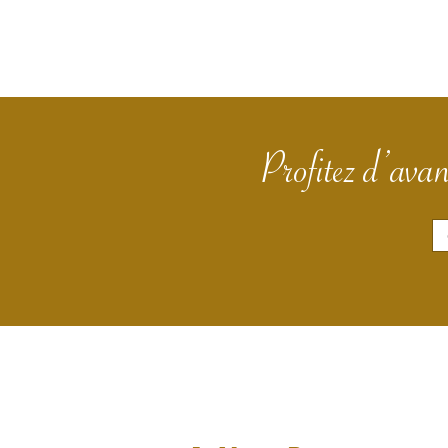
Profitez d’avan
E
m
a
i
l
*