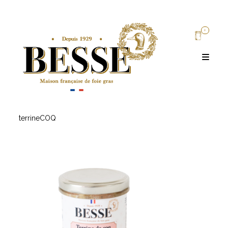
0
terrineCOQ