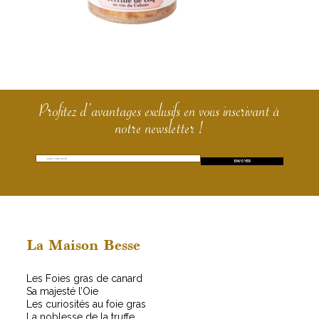
Profitez d’avantages exclusifs en vous inscrivant à
notre newsletter !
E
E
ENVOYER
m
m
a
a
i
i
l
l
*
*
E
La Maison Besse
m
a
Les Foies gras de canard
i
Sa majesté l’Oie
l
Les curiosités au foie gras
La noblesse de la truffe