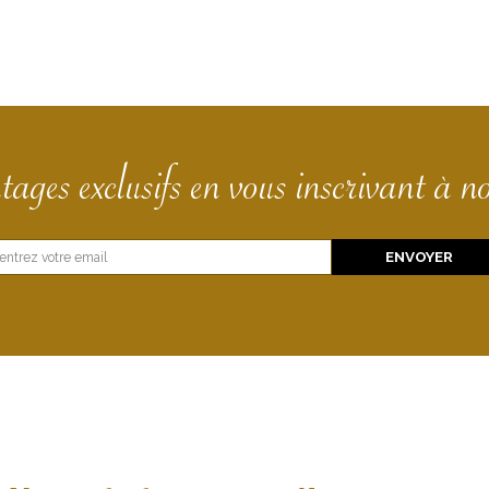
tages exclusifs en vous inscrivant à no
*
ENVOYER
E
m
a
i
l
*