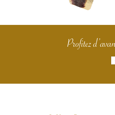
Profitez d’avan
E
m
a
i
l
*