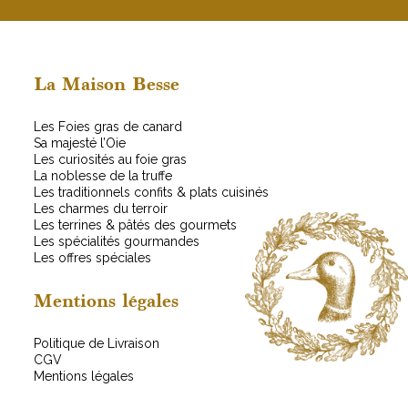
a
m
i
a
l
i
*
l
E
La Maison Besse
m
a
Les Foies gras de canard
i
Sa majesté l’Oie
l
Les curiosités au foie gras
La noblesse de la truffe
Les traditionnels confits & plats cuisinés
Les charmes du terroir
Les terrines & pâtés des gourmets
Les spécialités gourmandes
Les offres spéciales
Mentions légales
Politique de Livraison
CGV
Mentions légales