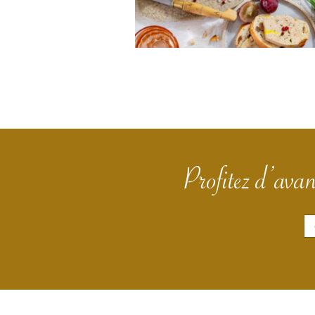
Profitez d’avan
E
m
a
i
l
*