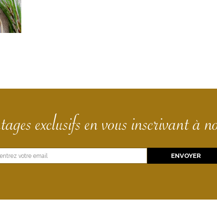
tages exclusifs en vous inscrivant à no
E
ENVOYER
m
a
i
l
E
m
a