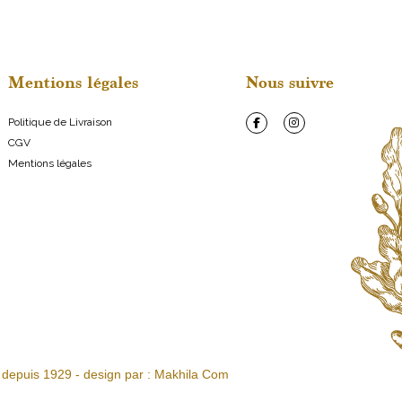
i
l
E
m
Mentions légales
Nous suivre
a
i
l
Politique de Livraison
CGV
Mentions légales
 depuis 1929 - design par :
Makhila Com