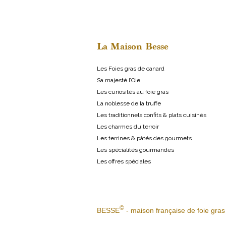
La Maison Besse
Les Foies gras de canard
Sa majesté l’Oie
Les curiosités au foie gras
La noblesse de la truffe
Les traditionnels confits & plats cuisinés
Les charmes du terroir
Les terrines & pâtés des gourmets
Les spécialités gourmandes
Les offres spéciales
©
BESSE
- maison française de foie gras