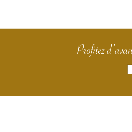
Profitez d’avan
E
m
a
i
l
*