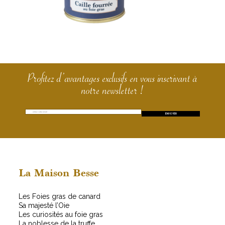
Profitez d’avantages exclusifs en vous inscrivant à
notre newsletter !
E
*
ENVOYER
m
E
a
m
i
a
l
i
*
l
E
La Maison Besse
m
a
Les Foies gras de canard
i
Sa majesté l’Oie
l
Les curiosités au foie gras
La noblesse de la truffe