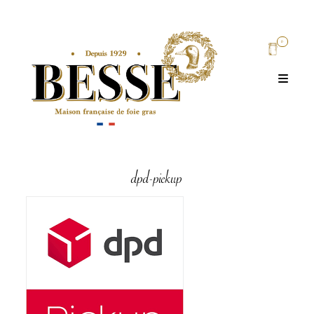
0
dpd-pickup