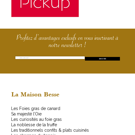
Profitez d’avantages exclusifs en vous inscrivant à
notre newsletter !
E
E
ENVOYER
m
m
a
a
i
i
l
l
*
E
m
La Maison Besse
a
i
Les Foies gras de canard
l
Sa majesté l’Oie
E
Les curiosités au foie gras
m
La noblesse de la truffe
a
Les traditionnels confits & plats cuisinés
i