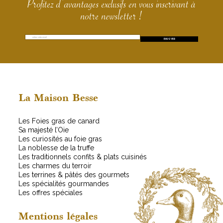
Profitez d’avantages exclusifs en vous inscrivant à
notre newsletter !
E
*
ENVOYER
m
E
a
m
i
a
l
i
*
l
*
La Maison Besse
Les Foies gras de canard
Sa majesté l’Oie
Les curiosités au foie gras
La noblesse de la truffe
Les traditionnels confits & plats cuisinés
Les charmes du terroir
Les terrines & pâtés des gourmets
Les spécialités gourmandes
Les offres spéciales
Mentions légales