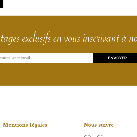
tages exclusifs en vous inscrivant à no
E
ENVOYER
m
a
i
l
E
m
a
i
l
E
m
Mentions légales
Nous suivre
a
i