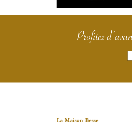
Profitez d’avan
E
m
a
i
l
*
La Maison Besse