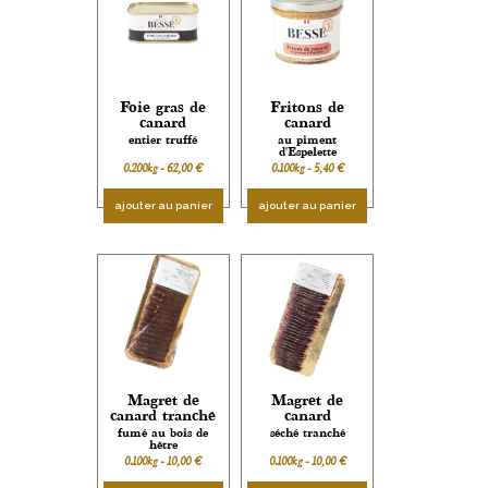
Foie gras de
Fritons de
canard
canard
entier truffé
au piment
d'Espelette
0.200kg -
62,00
€
0.100kg -
5,40
€
ajouter au panier
ajouter au panier
Magret de
Magret de
canard tranché
canard
fumé au bois de
séché tranché
hêtre
0.100kg -
10,00
€
0.100kg -
10,00
€