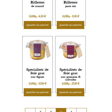
Rillettes
Rillettes
de canard
pure oie
0.180kg -
6,50
€
0.130kg -
9,50
€
ajouter au panier
ajouter au panier
Spécialités de
Spécialités de
foie gras
foie gras
aux figues
aux pommes &
calvados
0.180kg -
37,00
€
0.130kg -
27,00
€
ajouter au panier
ajouter au panier
←
1
2
3
4
→