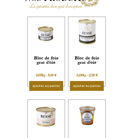
La garantie d'un goût d'exception
Bloc de foie
Bloc de foie
gras d'oie
gras d'oie
0.070kg -
9,00
€
0.130kg -
17,00
€
ajouter au panier
ajouter au panier