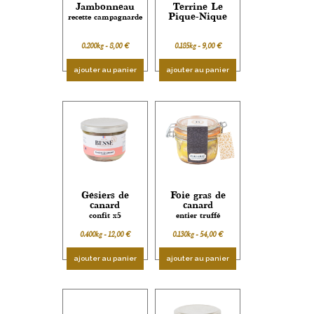
Jambonneau
Terrine Le
Pique-Nique
recette campagnarde
0.200kg -
8,00
€
0.185kg -
9,00
€
ajouter au panier
ajouter au panier
Gésiers de
Foie gras de
canard
canard
confit x5
entier truffé
0.400kg -
12,00
€
0.130kg -
54,00
€
ajouter au panier
ajouter au panier