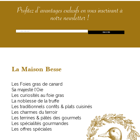
Profitez d’avantages exclusifs en vous inscrivant à
notre newsletter !
E
*
ENVOYER
m
E
a
m
i
a
l
i
*
l
E
La Maison Besse
m
a
Les Foies gras de canard
i
Sa majesté l’Oie
l
Les curiosités au foie gras
La noblesse de la truffe
Les traditionnels confits & plats cuisinés
Les charmes du terroir
Les terrines & pâtés des gourmets
Les spécialités gourmandes
Les offres spéciales